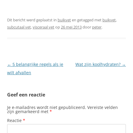
Dit bericht werd geplaatst in
buikvet
en getagged met
buikvet
,
subcutaal vet
,
visceraal vet
op
26 mei 2013
door
peter
.
Berichtnavigatie
←
5 belangrijke regels als je
Wat zijn koolhydraten?
→
wilt afvallen
Geef een reactie
Je e-mailadres wordt niet gepubliceerd.
Vereiste velden
zijn gemarkeerd met
*
Reactie
*