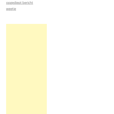
opgediept bericht
weetje