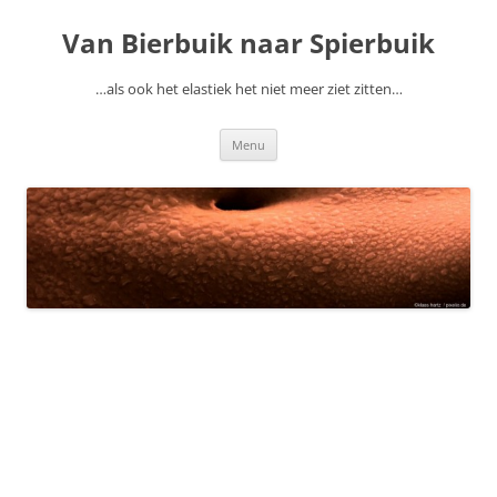
Ga
naar
Van Bierbuik naar Spierbuik
de
inhoud
…als ook het elastiek het niet meer ziet zitten…
Menu