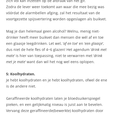
zich vol kan inzetten op de afbraak van het gif.
Zodra de lever weer toekomt aan waar die mee bezig was
vóórdat de alarmbellen afging, zal het resultaat van de
voortgezette spijsvertering worden opgeslagen als buikvet.
Mag je dan helemaal geen alcohol? Welnu, menig niet-
drinker heeft meer buikvet dan mensen die wél af en toe
een glaasje leegdrinken. Let wel, ‘
af en toe
‘ en ‘
een glaasje
‘,
dus niet de hele fles of 4~6 glazen! Het agendum ‘
drink met
mate
‘ is hier van toepassing, niet te verwarren met ‘
drink
met je mate
‘ want dan wil het nog wel eens oplopen.
5: Koolhydraten.
Je hebt koolhydraten en je hebt koolhydraten, ofwel de ene
is de andere niet.
Geraffineerde koolhydraten laten je bloedsuikerspiegel
pieken, en een gelijkmatig niveau is juist aan te bevelen.
Vervang deze geraffineerde(bewerkte) koolhydraten door