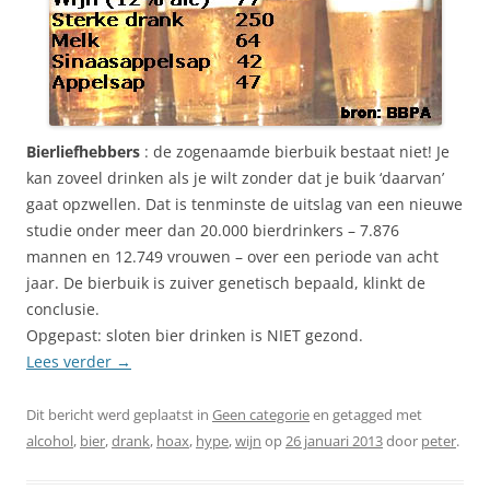
Bierliefhebbers
: de zogenaamde bierbuik bestaat niet! Je
kan zoveel drinken als je wilt zonder dat je buik ‘daarvan’
gaat opzwellen. Dat is tenminste de uitslag van een nieuwe
studie onder meer dan 20.000 bierdrinkers – 7.876
mannen en 12.749 vrouwen – over een periode van acht
jaar. De bierbuik is zuiver genetisch bepaald, klinkt de
conclusie.
Opgepast: sloten bier drinken is NIET gezond.
Lees verder
→
Dit bericht werd geplaatst in
Geen categorie
en getagged met
alcohol
,
bier
,
drank
,
hoax
,
hype
,
wijn
op
26 januari 2013
door
peter
.