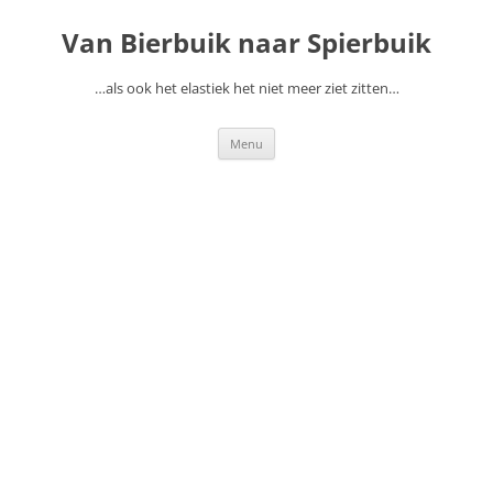
Ga
naar
Van Bierbuik naar Spierbuik
de
inhoud
…als ook het elastiek het niet meer ziet zitten…
Menu