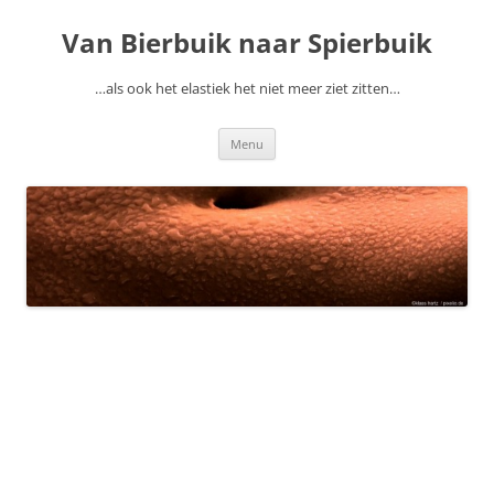
Ga
naar
Van Bierbuik naar Spierbuik
de
inhoud
…als ook het elastiek het niet meer ziet zitten…
Menu