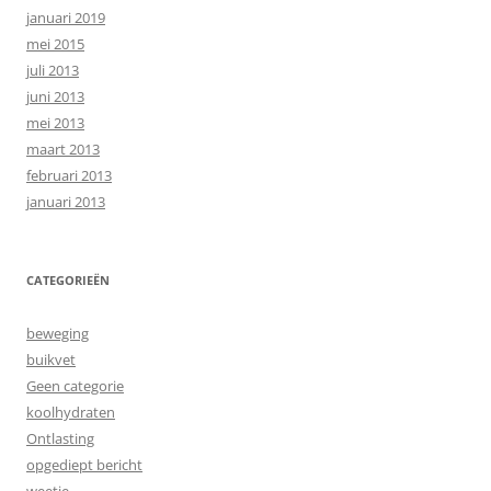
januari 2019
mei 2015
juli 2013
juni 2013
mei 2013
maart 2013
februari 2013
januari 2013
CATEGORIEËN
beweging
buikvet
Geen categorie
koolhydraten
Ontlasting
opgediept bericht