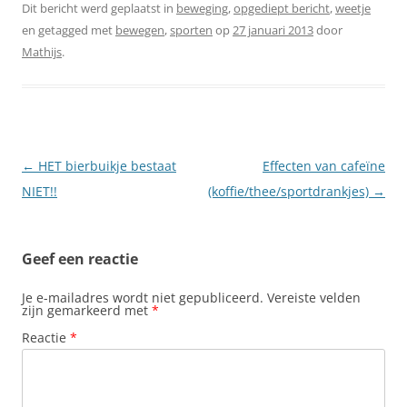
Dit bericht werd geplaatst in
beweging
,
opgediept bericht
,
weetje
en getagged met
bewegen
,
sporten
op
27 januari 2013
door
Mathijs
.
Berichtnavigatie
←
HET bierbuikje bestaat
Effecten van cafeïne
NIET!!
(koffie/thee/sportdrankjes)
→
Geef een reactie
Je e-mailadres wordt niet gepubliceerd.
Vereiste velden
zijn gemarkeerd met
*
Reactie
*