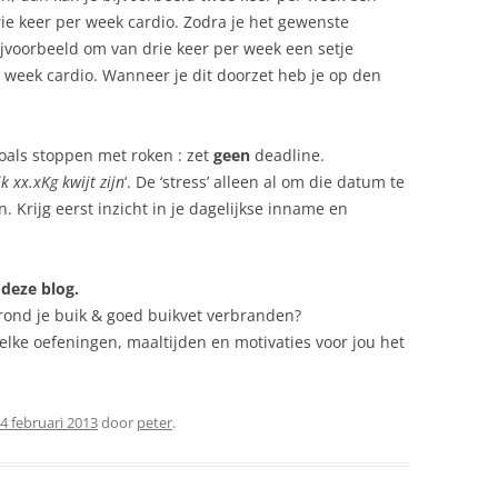
ie keer per week cardio. Zodra je het gewenste
bijvoorbeeld om van drie keer per week een setje
 week cardio. Wanneer je dit doorzet heb je op den
 zoals stoppen met roken : zet
geen
deadline.
k xx.xKg kwijt zijn
‘. De ‘stress’ alleen al om die datum te
. Krijg eerst inzicht in je dagelijkse inname en
 deze blog.
n rond je buik & goed buikvet verbranden?
elke oefeningen, maaltijden en motivaties voor jou het
4 februari 2013
door
peter
.