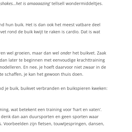
ne shakes…het is amaaaazing
‘ tellsell wondermiddeltjes.
d hun buik. Het is dan ook het meest vatbare deel
t rond de buik kwijt te raken is cardio. Dat is wat
eren wel groeien, maar dan wel
onder
het buikvet. Zaak
n dan later te beginnen met eenvoudige krachttraining
odelleren. En nee, je hoeft daarvoor niet zwaar in de
te schaffen, je kan het gewoon thuis doen.
ond je buik, buikvet verbranden en buikspieren kweken:
ning, wat betekent een training voor ‘hart en vaten’.
t, denk dan aan duursporten en geen sporten waar
is. Voorbeelden zijn fietsen, touwtjespringen, dansen,